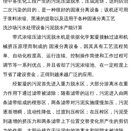
理中各生化工段产生的污泥压滤脱水，压成泥饼，达到防治
二次污染的目的，是一种很好的固液分离设备；该机还可用
于浆料浓缩、黑液的提取以及适用于各种固液分离工艺
洗沙场污水处理设备污泥脱水产能计算
带式浓缩压滤污泥脱水机是依据化学絮凝接触过滤和机
械挤压原理而制成的 固液分离设备，因其具有工艺流程简
单、自动化程度高、运行连续、控制操作简便和工作过程可
调节等一系列优点，并且省却了污泥浓缩池、在一定程度上
节省了建设资金，正得到越来越广泛的应用。
经絮凝的污泥首先进入重力脱水区，大部分游离水在重
力作用下通过滤带被滤除；随着滤带的运行，污泥进入由两
条滤带组成的楔形区，两条滤带对污泥实施缓慢加压，污泥
逐渐增稠，流动性降低，过渡到压榨区；在压榨区，污泥受
到递增的挤压力和两条滤带上下位置交替变化所产生的剪切
力的作用，大部分残存于污泥中的游离水和间隙水被滤除，